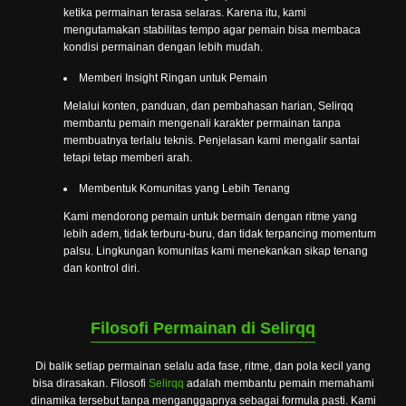
ketika permainan terasa selaras. Karena itu, kami
mengutamakan stabilitas tempo agar pemain bisa membaca
kondisi permainan dengan lebih mudah.
Memberi Insight Ringan untuk Pemain
Melalui konten, panduan, dan pembahasan harian, Selirqq
membantu pemain mengenali karakter permainan tanpa
membuatnya terlalu teknis. Penjelasan kami mengalir santai
tetapi tetap memberi arah.
Membentuk Komunitas yang Lebih Tenang
Kami mendorong pemain untuk bermain dengan ritme yang
lebih adem, tidak terburu-buru, dan tidak terpancing momentum
palsu. Lingkungan komunitas kami menekankan sikap tenang
dan kontrol diri.
Filosofi Permainan di Selirqq
Di balik setiap permainan selalu ada fase, ritme, dan pola kecil yang
bisa dirasakan. Filosofi
Selirqq
adalah membantu pemain memahami
dinamika tersebut tanpa menganggapnya sebagai formula pasti. Kami