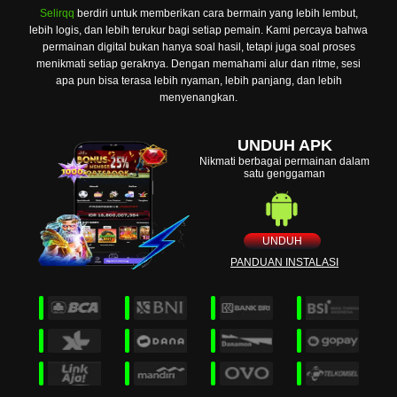
Selirqq
berdiri untuk memberikan cara bermain yang lebih lembut,
lebih logis, dan lebih terukur bagi setiap pemain. Kami percaya bahwa
permainan digital bukan hanya soal hasil, tetapi juga soal proses
menikmati setiap geraknya. Dengan memahami alur dan ritme, sesi
apa pun bisa terasa lebih nyaman, lebih panjang, dan lebih
menyenangkan.
UNDUH APK
Nikmati berbagai permainan dalam
satu genggaman
UNDUH
PANDUAN INSTALASI