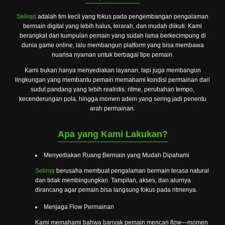
Selirqq
adalah tim kecil yang fokus pada pengembangan pengalaman
bermain digital yang lebih halus, terarah, dan mudah diikuti. Kami
berangkat dari kumpulan pemain yang sudah lama berkecimpung di
dunia game online, lalu membangun platform yang bisa membawa
nuansa nyaman untuk berbagai tipe pemain.
Kami bukan hanya menyediakan layanan, tapi juga membangun
lingkungan yang membantu pemain memahami kondisi permainan dari
sudut pandang yang lebih realistis: ritme, perubahan tempo,
kecenderungan pola, hingga momen adem yang sering jadi penentu
arah permainan.
Apa yang Kami Lakukan?
Menyediakan Ruang Bermain yang Mudah Dipahami
Selirqq
berusaha membuat pengalaman bermain terasa natural
dan tidak membingungkan. Tampilan, akses, dan alurnya
dirancang agar pemain bisa langsung fokus pada ritmenya.
Menjaga Flow Permainan
Kami memahami bahwa banyak pemain mencari flow—momen